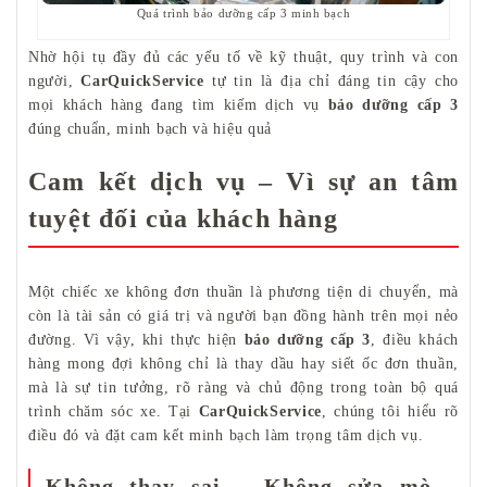
Quá trình bảo dưỡng cấp 3 minh bạch
Nhờ hội tụ đầy đủ các yếu tố về kỹ thuật, quy trình và con
người,
CarQuickService
tự tin là địa chỉ đáng tin cậy cho
mọi khách hàng đang tìm kiếm dịch vụ
bảo dưỡng cấp 3
đúng chuẩn, minh bạch và hiệu quả
Cam kết dịch vụ – Vì sự an tâm
tuyệt đối của khách hàng
Một chiếc xe không đơn thuần là phương tiện di chuyển, mà
còn là tài sản có giá trị và người bạn đồng hành trên mọi nẻo
đường. Vì vậy, khi thực hiện
bảo dưỡng cấp 3
, điều khách
hàng mong đợi không chỉ là thay dầu hay siết ốc đơn thuần,
mà là sự tin tưởng, rõ ràng và chủ động trong toàn bộ quá
trình chăm sóc xe. Tại
CarQuickService
, chúng tôi hiểu rõ
điều đó và đặt cam kết minh bạch làm trọng tâm dịch vụ.
Không thay sai – Không sửa mò –