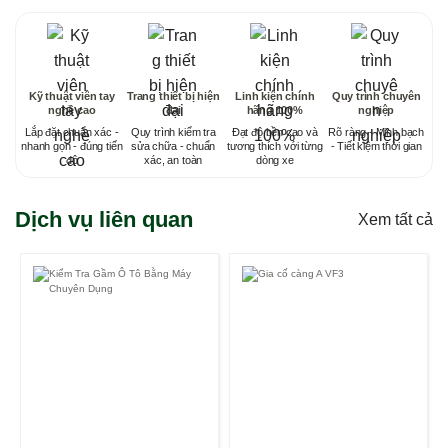
Kỹ thuật viên tay
Trang thiết bị hiện
Linh kiện chính
Quy trình chuyên
nghề cao
đại
hãng 100%
nghiệp
Lắp đặt chuẩn xác -
Quy trình kiểm tra
Đạt độ bền cao và
Rõ ràng - Minh bạch
nhanh gọn - đúng tiến
sửa chữa - chuẩn
tương thích với từng
- Tiết kiệm thời gian
độ
xác, an toàn
dòng xe
Dịch vụ liên quan
Xem tất cả