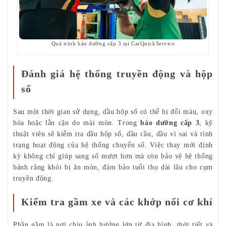
Quá trình bảo dưỡng cấp 3 tại CarQuickService
Đánh giá hệ thống truyền động và hộp
số
Sau một thời gian sử dụng, dầu hộp số có thể bị đổi màu, oxy
hóa hoặc lẫn cặn do mài mòn. Trong
bảo dưỡng cấp 3
, kỹ
thuật viên sẽ kiểm tra dầu hộp số, dầu cầu, dầu vi sai và tình
trạng hoạt động của hệ thống chuyển số. Việc thay mới định
kỳ không chỉ giúp sang số mượt hơn mà còn bảo vệ hệ thống
bánh răng khỏi bị ăn mòn, đảm bảo tuổi thọ dài lâu cho cụm
truyền động.
Kiểm tra gầm xe và các khớp nối cơ khí
Phần gầm là nơi chịu ảnh hưởng lớn từ địa hình, thời tiết và