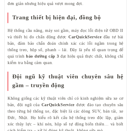
đơn giản nhưng hiệu quả vượt mong đợi.
Trang thiết bị hiện đại, đồng bộ
Hệ thống cầu nâng, máy soi gầm, máy đọc lỗi điện tử OBD II
và thiết bị đo chấn động được
CarQuickService
đầu tư bài
bản, đảm bảo chẩn đoán chính xác các lỗi ngầm trong hệ
thống treo, hộp số, phanh – lái. Đây là yếu tố quan trọng để
quá trình
bảo dưỡng cấp 3
đạt hiệu quả thực chất, không chỉ
kiểm tra bằng cảm quan.
Đội ngũ kỹ thuật viên chuyên sâu hệ
gầm – truyền động
Không giống các kỹ thuật viên chỉ có kinh nghiệm sửa xe cơ
bản, đội ngũ của
CarQuickService
được đào tạo chuyên sâu
theo từng hệ thống xe, đặc biệt là các dòng SUV, bán tải, xe
Đức, Nhật. Họ hiểu rõ kết cấu hệ thống treo độc lập, giảm
xóc thủy lực – khí nén, hộp số tự động biến thiên… và biết
cách kiểm tra – xử lý đúng kỹ thuật, không sửa mò.