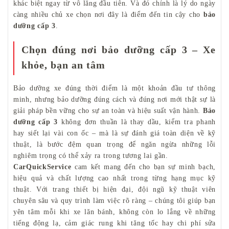
khác biệt ngay từ vô lăng đầu tiên. Và đó chính là lý do ngày
càng nhiều chủ xe chọn nơi đây là điểm đến tin cậy cho
bảo
dưỡng cấp 3
.
Chọn đúng nơi bảo dưỡng cấp 3 – Xe
khỏe, bạn an tâm
Bảo dưỡng xe đúng thời điểm là một khoản đầu tư thông
minh, nhưng bảo dưỡng đúng cách và đúng nơi mới thật sự là
giải pháp bền vững cho sự an toàn và hiệu suất vận hành.
Bảo
dưỡng cấp 3
không đơn thuần là thay dầu, kiểm tra phanh
hay siết lại vài con ốc – mà là sự đánh giá toàn diện về kỹ
thuật, là bước đệm quan trọng để ngăn ngừa những lỗi
nghiêm trọng có thể xảy ra trong tương lai gần.
CarQuickService
cam kết mang đến cho bạn sự minh bạch,
hiệu quả và chất lượng cao nhất trong từng hạng mục kỹ
thuật. Với trang thiết bị hiện đại, đội ngũ kỹ thuật viên
chuyên sâu và quy trình làm việc rõ ràng – chúng tôi giúp bạn
yên tâm mỗi khi xe lăn bánh, không còn lo lắng về những
tiếng động lạ, cảm giác rung khi tăng tốc hay chi phí sửa