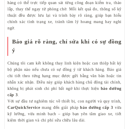
hàng có thể trực tiếp quan sát từng công đoạn kiểm tra, tháo
lắp, thay thế ngay từ phòng chờ. Mỗi kết quả đo, thông số kỹ
thuật đều được lưu lại và trình bày rõ ràng, giúp bạn hiểu
chính xác tình trạng xe, tránh tâm lý hoang mang hay nghi
ngờ.
Báo giá rõ ràng, chỉ sửa khi có sự đồng
ý
Chúng tôi cam kết không thay linh kiện hoặc can thiệp bất kỳ
bộ phận nào nếu chưa có sự đồng ý từ khách hàng. Báo giá
chi tiết theo từng hạng mục được gửi bằng văn bản hoặc tin
nhắn xác nhận. Điều này giúp khách hàng chủ động tài chính,
không bị phát sinh chi phí bất ngờ khi thực hiện
bảo dưỡng
cấp 3
.
Với sự đầu tư nghiêm túc về thiết bị, con người và quy trình,
CarQuickService
mang đến giải pháp
bảo dưỡng cấp 3
vừa
kỹ lưỡng, vừa minh bạch – giúp bạn yên tâm giao xe, tiết
kiệm thời gian và chi phí sửa chữa lâu dài.