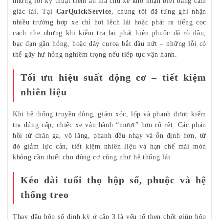
những lỗi kỹ thuật tiềm ẩn mà chủ xe khó nhận biết bằng cảm
giác lái. Tại
CarQuickService
, chúng tôi đã từng ghi nhận
nhiều trường hợp xe chỉ hơi lệch lái hoặc phát ra tiếng cọc
cạch nhẹ nhưng khi kiểm tra lại phát hiện phuộc đã rò dầu,
bạc đạn gần hỏng, hoặc dây curoa bắt đầu nứt – những lỗi có
thể gây hư hỏng nghiêm trọng nếu tiếp tục vận hành.
Tối ưu hiệu suất động cơ – tiết kiệm
nhiên liệu
Khi hệ thống truyền động, giảm xóc, lốp và phanh được kiểm
tra đúng cấp, chiếc xe vận hành “mượt” hơn rõ rệt. Các phản
hồi từ chân ga, vô lăng, phanh đều nhạy và ổn định hơn, từ
đó giảm lực cản, tiết kiệm nhiên liệu và hạn chế mài mòn
không cần thiết cho động cơ cũng như hệ thống lái.
Kéo dài tuổi thọ hộp số, phuộc và hệ
thống treo
Thay dầu hộp số định kỳ ở cấp 3 là yếu tố then chốt giúp hộp