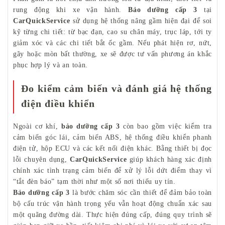
rung động khi xe vận hành.
Bảo dưỡng cấp 3
tại
CarQuickService
sử dụng hệ thống nâng gầm hiện đại để soi
kỹ từng chi tiết: từ bạc đạn, cao su chân máy, trục láp, tới ty
giảm xóc và các chi tiết bắt ốc gầm. Nếu phát hiện rơ, nứt,
gãy hoặc mòn bất thường, xe sẽ được tư vấn phương án khắc
phục hợp lý và an toàn.
Đo kiểm cảm biến và đánh giá hệ thống
điện điều khiển
Ngoài cơ khí,
bảo dưỡng cấp 3
còn bao gồm việc kiểm tra
cảm biến góc lái, cảm biến ABS, hệ thống điều khiển phanh
điện tử, hộp ECU và các kết nối điện khác. Bằng thiết bị đọc
lỗi chuyên dụng,
CarQuickService
giúp khách hàng xác định
chính xác tình trạng cảm biến để xử lý lỗi dứt điểm thay vì
“tắt đèn báo” tạm thời như một số nơi thiếu uy tín.
Bảo dưỡng cấp 3
là bước chăm sóc cần thiết để đảm bảo toàn
bộ cấu trúc vận hành trọng yếu vẫn hoạt động chuẩn xác sau
một quãng đường dài. Thực hiện đúng cấp, đúng quy trình sẽ