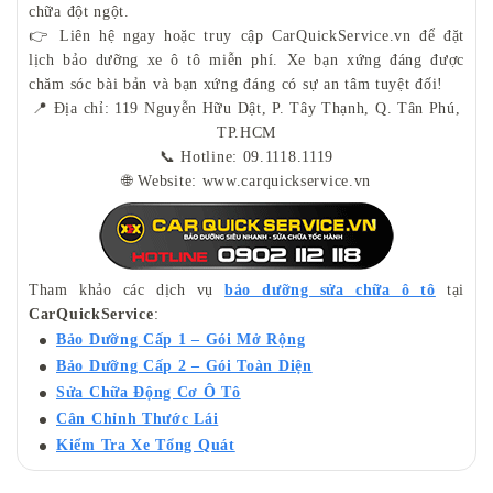
chữa đột ngột.
👉 Liên hệ ngay hoặc truy cập CarQuickService.vn để đặt
lịch bảo dưỡng xe ô tô miễn phí. Xe bạn xứng đáng được
chăm sóc bài bản và bạn xứng đáng có sự an tâm tuyệt đối!
📍 Địa chỉ: 119 Nguyễn Hữu Dật, P. Tây Thạnh, Q. Tân Phú,
TP.HCM
📞 Hotline: 09.1118.1119
🌐 Website: www.carquickservice.vn
Tham khảo các dịch vụ
bảo dưỡng sửa chữa ô tô
tại
CarQuickService
:
Bảo Dưỡng Cấp 1 – Gói Mở Rộng
Bảo Dưỡng Cấp 2 – Gói Toàn Diện
Sửa Chữa Động Cơ Ô Tô
Cân Chỉnh Thước Lái
Kiểm Tra Xe Tổng Quát