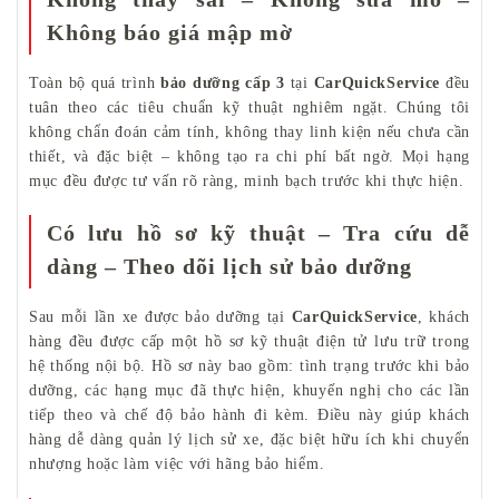
Không báo giá mập mờ
Toàn bộ quá trình
bảo dưỡng cấp 3
tại
CarQuickService
đều
tuân theo các tiêu chuẩn kỹ thuật nghiêm ngặt. Chúng tôi
không chẩn đoán cảm tính, không thay linh kiện nếu chưa cần
thiết, và đặc biệt – không tạo ra chi phí bất ngờ. Mọi hạng
mục đều được tư vấn rõ ràng, minh bạch trước khi thực hiện.
Có lưu hồ sơ kỹ thuật – Tra cứu dễ
dàng – Theo dõi lịch sử bảo dưỡng
Sau mỗi lần xe được bảo dưỡng tại
CarQuickService
, khách
hàng đều được cấp một hồ sơ kỹ thuật điện tử lưu trữ trong
hệ thống nội bộ. Hồ sơ này bao gồm: tình trạng trước khi bảo
dưỡng, các hạng mục đã thực hiện, khuyến nghị cho các lần
tiếp theo và chế độ bảo hành đi kèm. Điều này giúp khách
hàng dễ dàng quản lý lịch sử xe, đặc biệt hữu ích khi chuyển
nhượng hoặc làm việc với hãng bảo hiểm.