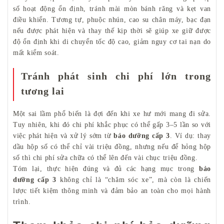
số hoạt động ổn định, tránh mài mòn bánh răng và kẹt van
điều khiển. Tương tự, phuộc nhún, cao su chân máy, bạc đạn
nếu được phát hiện và thay thế kịp thời sẽ giúp xe giữ được
độ ổn định khi di chuyển tốc độ cao, giảm nguy cơ tai nạn do
mất kiểm soát.
Tránh phát sinh chi phí lớn trong
tương lai
Một sai lầm phổ biến là đợi đến khi xe hư mới mang đi sửa.
Tuy nhiên, khi đó chi phí khắc phục có thể gấp 3–5 lần so với
việc phát hiện và xử lý sớm từ
bảo dưỡng cấp 3
. Ví dụ: thay
dầu hộp số có thể chỉ vài triệu đồng, nhưng nếu để hỏng hộp
số thì chi phí sửa chữa có thể lên đến vài chục triệu đồng.
Tóm lại, thực hiện đúng và đủ các hạng mục trong
bảo
dưỡng cấp 3
không chỉ là “chăm sóc xe”, mà còn là chiến
lược tiết kiệm thông minh và đảm bảo an toàn cho mọi hành
trình.