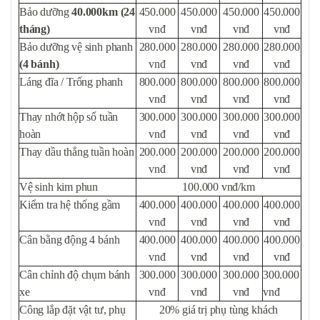
Bảo dưỡng
40.000km
(24
450.000
450.000
450.000
450.000
tháng)
vnđ
vnđ
vnđ
vnđ
Bảo dưỡng vệ sinh phanh
280.000
280.000
280.000
280.000
(4 bánh)
vnđ
vnđ
vnđ
vnđ
Láng đĩa / Trống phanh
800.000
800.000
800.000
800.000
vnđ
vnđ
vnđ
vnđ
Thay nhớt hộp số tuần
300.000
300.000
300.000
300.000
hoàn
vnđ
vnđ
vnđ
vnđ
Thay dầu thắng tuần hoàn
200.000
200.000
200.000
200.000
vnđ
vnđ
vnđ
vnđ
Vệ sinh kim phun
100.000 vnđ/km
Kiểm tra hệ thống gầm
400.000
400.000
400.000
400.000
vnđ
vnđ
vnđ
vnđ
Cân bằng động 4 bánh
400.000
400.000
400.000
400.000
vnđ
vnđ
vnđ
vnđ
Cân chỉnh độ chụm bánh
300.000
300.000
300.000
300.000
xe
vnđ
vnđ
vnđ
vnđ
Công lắp đặt vật tư, phụ
20% giá trị phụ tùng khách