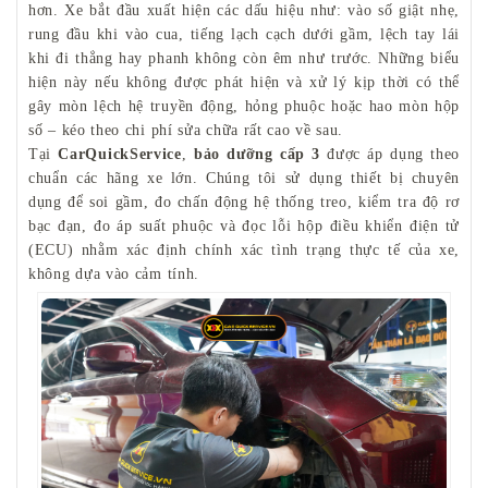
hơn. Xe bắt đầu xuất hiện các dấu hiệu như: vào số giật nhẹ,
rung đầu khi vào cua, tiếng lạch cạch dưới gầm, lệch tay lái
khi đi thẳng hay phanh không còn êm như trước. Những biểu
hiện này nếu không được phát hiện và xử lý kịp thời có thể
gây mòn lệch hệ truyền động, hỏng phuộc hoặc hao mòn hộp
số – kéo theo chi phí sửa chữa rất cao về sau.
Tại
CarQuickService
,
bảo dưỡng cấp 3
được áp dụng theo
chuẩn các hãng xe lớn. Chúng tôi sử dụng thiết bị chuyên
dụng để soi gầm, đo chấn động hệ thống treo, kiểm tra độ rơ
bạc đạn, đo áp suất phuộc và đọc lỗi hộp điều khiển điện tử
(ECU) nhằm xác định chính xác tình trạng thực tế của xe,
không dựa vào cảm tính.