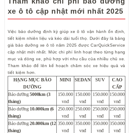
Tham khảo chi phí bảo dưỡng
xe ô tô cập nhật mới nhất 2025
Việc bảo dưỡng định kỳ giúp xe ô tô vận hành ổn định,
tiết kiệm nhiên liệu và kéo dài tuổi thọ. Dưới đây là bảng
giá bảo dưỡng xe ô tô năm 2025 được CarQuickService
cập nhật mới nhất. Mức chi phí linh hoạt theo từng hạng
mục và dòng xe, phù hợp với nhu cầu của nhiều chủ xe.
Tham khảo để lên kế hoạch chăm sóc xe hiệu quả và
tiết kiệm hơn.
HẠNG MỤC BẢO
MINI
SEDAN
SUV
CAO
DƯỠNG
CẤP
Bảo dưỡng
5000km
(3
150.000
150.000
150.000
150.000
tháng)
vnđ
vnđ
vnđ
vnđ
Bảo dưỡng
10.000km
(6
250.000
250.000
250.000
250.000
tháng)
vnđ
vnđ
vnđ
vnđ
Bảo dưỡng
20.000km
(12
350.000
350.000
350.000
350.000
tháng)
vnđ
vnđ
vnđ
vnđ