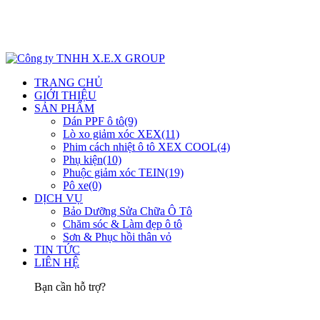
TRANG CHỦ
GIỚI THIỆU
SẢN PHẨM
Dán PPF ô tô
(9)
Lò xo giảm xóc XEX
(11)
Phim cách nhiệt ô tô XEX COOL
(4)
Phụ kiện
(10)
Phuộc giảm xóc TEIN
(19)
Pô xe
(0)
DỊCH VỤ
Bảo Dưỡng Sửa Chữa Ô Tô
Chăm sóc & Làm đẹp ô tô
Sơn & Phục hồi thân vỏ
TIN TỨC
LIÊN HỆ
Bạn cần hỗ trợ?