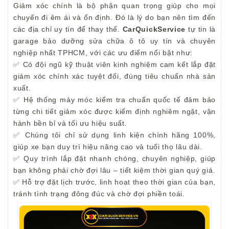
Giảm xóc chính là bộ phận quan trọng giúp cho mọi
chuyến đi êm ái và ổn định. Đó là lý do bạn nên tìm đến
các địa chỉ uy tín để thay thế.
CarQuickService
tự tin là
garage bảo dưỡng sửa chữa ô tô uy tín và chuyên
nghiệp nhất TPHCM, với các ưu điểm nổi bật như:
✅ Có đội ngũ kỹ thuật viên kinh nghiệm cam kết lắp đặt
giảm xóc chính xác tuyệt đối, đúng tiêu chuẩn nhà sản
xuất.
✅ Hệ thống máy móc kiểm tra chuẩn quốc tế đảm bảo
từng chi tiết giảm xóc được kiểm định nghiêm ngặt, vận
hành bền bỉ và tối ưu hiệu suất.
✅ Chúng tôi chỉ sử dụng linh kiện chính hãng 100%,
giúp xe bạn duy trì hiệu năng cao và tuổi thọ lâu dài.
✅ Quy trình lắp đặt nhanh chóng, chuyên nghiệp, giúp
bạn không phải chờ đợi lâu – tiết kiệm thời gian quý giá.
✅ Hỗ trợ đặt lịch trước, linh hoạt theo thời gian của bạn,
tránh tình trạng đông đúc và chờ đợi phiền toái.