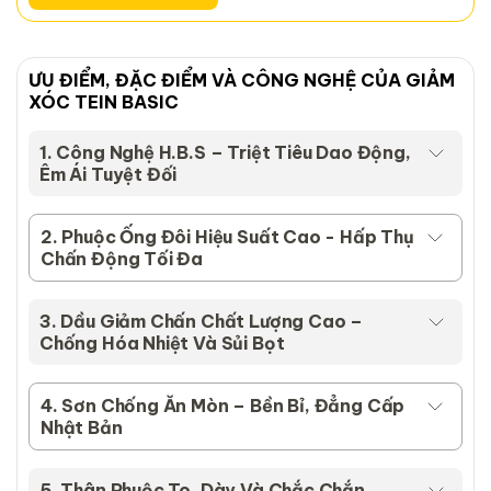
ƯU ĐIỂM, ĐẶC ĐIỂM VÀ CÔNG NGHỆ CỦA GIẢM
XÓC TEIN BASIC
1. Công Nghệ H.B.S – Triệt Tiêu Dao Động,
Êm Ái Tuyệt Đối
2. Phuộc Ống Đôi Hiệu Suất Cao - Hấp Thụ
Chấn Động Tối Đa
3. Dầu Giảm Chấn Chất Lượng Cao –
Chống Hóa Nhiệt Và Sủi Bọt
4. Sơn Chống Ăn Mòn – Bền Bỉ, Đẳng Cấp
Nhật Bản
5. Thân Phuộc To, Dày Và Chắc Chắn