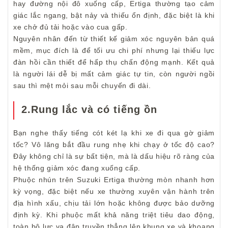
hay đường nội đô xuống cấp, Ertiga thường tạo cảm
giác lắc ngang, bật nảy và thiếu ổn định, đặc biệt là khi
xe chở đủ tải hoặc vào cua gấp.
Nguyên nhân đến từ thiết kế giảm xóc nguyên bản quá
mềm, mục đích là để tối ưu chi phí nhưng lại thiếu lực
đàn hồi cần thiết để hấp thụ chấn động mạnh. Kết quả
là người lái dễ bị mất cảm giác tự tin, còn người ngồi
sau thì mệt mỏi sau mỗi chuyến đi dài.
2.Rung lắc và có tiếng ồn
Bạn nghe thấy tiếng cót két lạ khi xe đi qua gờ giảm
tốc? Vô lăng bắt đầu rung nhẹ khi chạy ở tốc độ cao?
Đây không chỉ là sự bất tiện, mà là dấu hiệu rõ ràng của
hệ thống giảm xóc đang xuống cấp.
Phuộc nhún trên Suzuki Ertiga thường mòn nhanh hơn
kỳ vọng, đặc biệt nếu xe thường xuyên vận hành trên
địa hình xấu, chịu tải lớn hoặc không được bảo dưỡng
định kỳ. Khi phuộc mất khả năng triệt tiêu dao động,
toàn bộ lực va đập truyền thẳng lên khung xe và khoang