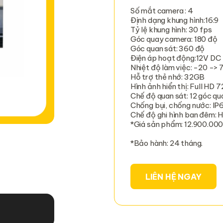
Số mắt camera : 4
Định dạng khung hình:16:9
Tỷ lệ khung hình: 30 fps
Góc quay camera: 180 độ
Góc quan sát: 360 độ
Điện áp hoạt động:12V DC
Nhiệt độ làm việc: -20 -> 
Hỗ trợ thẻ nhớ: 32GB
Hình ảnh hiển thị: Full HD 
Chế độ quan sát: 12 góc qu
Chống bụi, chống nước: IP
Chế độ ghi hình ban đêm: 
*Giá sản phẩm: 12.900.00
*Bảo hành: 24 tháng.
LIÊN HỆ NGAY