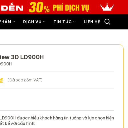
PHẨM
DỊCH VỤ
TIN TỨC
LIÊN HỆ
view 3D LD900H
LD900H
₫
(Đã bao gồm VAT)
D900H được nhiều khách hàng tin tưởng và lựa chọn hiện
t kế với cấu hình: