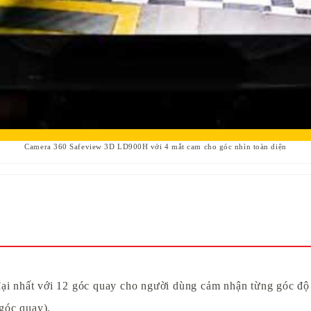
Camera 360 Safeview 3D LD900H với 4 mắt cam cho góc nhìn toàn diện
 đại nhất với 12 góc quay cho người dùng cảm nhận từng góc đ
góc quay).