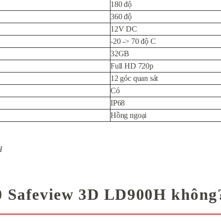
180 độ
360 độ
12V DC
-20 -> 70 độ C
32GB
Full HD 720p
12 góc quan sát
Có
IP68
Hồng ngoại
H
60 Safeview 3D LD900H không