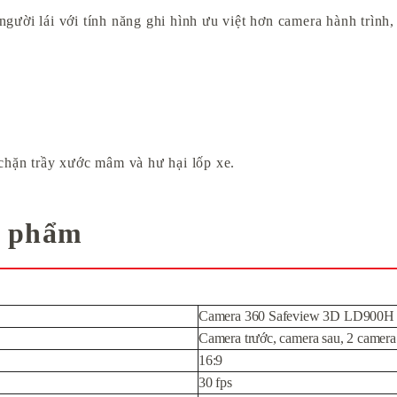
gười lái với tính năng ghi hình ưu việt hơn camera hành trình, 
 chặn trầy xước mâm và hư hại lốp xe.
n phẩm
Camera 360 Safeview 3D LD900H
Camera trước, camera sau, 2 camer
16:9
30 fps