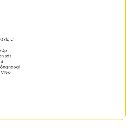
70 độ C
720p
an sát
68
Hồng ngoại
0 VNĐ