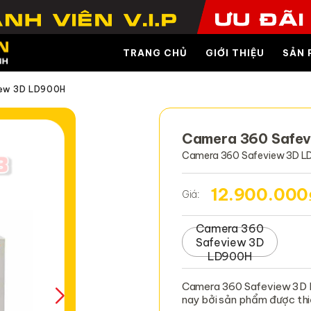
TRANG CHỦ
GIỚI THIỆU
SẢN 
ew 3D LD900H
Camera 360 Safe
Camera 360 Safeview 3D 
12.900.000
Giá:
Camera 360
Safeview 3D
LD900H
Camera 360 Safeview 3D L
nay bởi sản phẩm được thiế